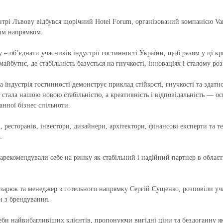
нтрі Львову відбувся щорічний Hotel Forum, організований компанією Van
ним напрямком.
у – об’єднати учасників індустрії гостинності України, щоб разом у ці 
майбутнє, де стабільність базується на гнучкості, інноваціях і сталому ро
а індустрія гостинності демонструє приклад стійкості, гнучкості та здатн
 стала нашою новою стабільністю, а креативність і відповідальність — 
анної бізнес спільноти.
 ресторанів, інвестори, дизайнери, архітектори, фінансові експерти та 
.
рекомендували себе на ринку як стабільний і надійний партнер в област
зарюк та менеджер з готельного напрямку Сергій Сущенко, розповіли уч
и з брендування.
еби найвибагливіших клієнтів, пропонуючи вигідні ціни та бездоганну я