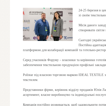
24-25 березня в це
зі своїм текстиль
Місія даного заход
створювати світле 
Сьогодні українськ
Постійна адаптація
платформою для колаборації компаній та готельно-рестор
Серед учасників Форуму – власники та керівники готелів,
забезпечення текстильною продукцією профільні заклади
Polistar під власною торговою маркою IDEAL TEXTILE за
текстилем.
Представники фірми, керівник відділу продажів Юлія Ла
асортимент, власне виробництво та індивідуальні послуг
Компанія постійно розвивається, щоб задовольнити потр