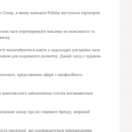
 Group, в якому компанія Polistar виступила партнером
кризові часи перетворювати виклики на можливості та
звитку.
ості масштабуватися навіть у надскладні для країни часи.
основою для подальшого розвитку. Даний захід є чудовою
технологи, представники сфери з професійного
і комплексного забезпечення готелів високоякісним
асникам заходу про всі переваги бренду, широкий
кість продукції, що підтверджується міжнародними